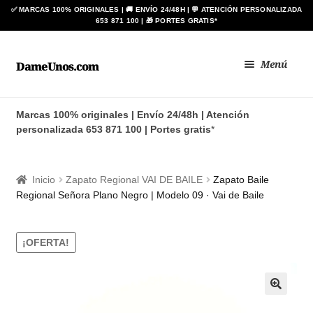
Ir
Ir
Menú
DameUnos.com
a
al
la
contenido
Zapatos BAY
navegación
Marcas 100% originales | Envío 24/48h | Atención
personalizada 653 871 100 | Portes gratis
*
Botas ANÍBAL®
Zapato de Baile Regional
Inicio
Zapato Regional VAI DE BAILE
Zapato Baile
Regional Señora Plano Negro | Modelo 09 · Vai de Baile
BLIMEY
Expan
¡OFERTA!
HOMBRE
el
menú
Expan
MUJER
hijo
el