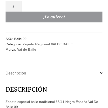
Zapato
Baile
Regional
¡Lo quiero!
Señora
Plano
Negro
SKU:
Baile 09
|
Categoría:
Zapato Regional VAI DE BAILE
Modelo
Marca:
Vai de Baile
09
·
Vai
de
Descripción
Baile
cantidad
DESCRIPCIÓN
Zapato especial baile tradicional 35/41 Negro España Vai De
Baile 09