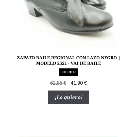
ZAPATO BAILE REGIONAL CON LAZO NEGRO |
MODELO 2521 · VAI DE BAILE
¡OFERTA!
El
El
62,85
€
41,90
€
precio
precio
Este
¡Lo quiero!
original
actual
producto
era:
es:
tiene
62,85 €.
41,90 €.
múltiples
variantes.
Las