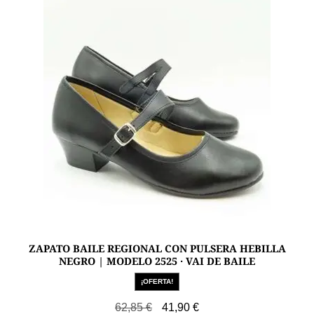
opciones
se
pueden
elegir
en
la
página
de
producto
ZAPATO BAILE REGIONAL CON PULSERA HEBILLA
NEGRO | MODELO 2525 · VAI DE BAILE
¡OFERTA!
El
El
62,85
€
41,90
€