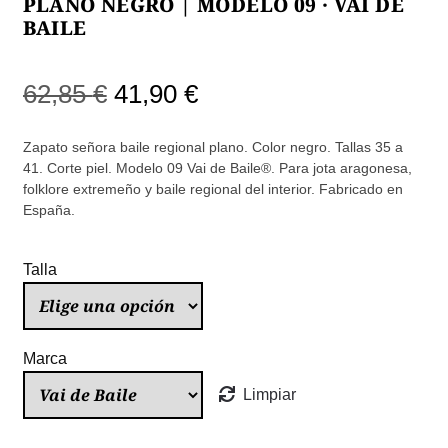
PLANO NEGRO | MODELO 09 · VAI DE
BAILE
El
El
62,85
€
41,90
€
precio
precio
Zapato señora baile regional plano. Color negro. Tallas 35 a
original
actual
41. Corte piel. Modelo 09 Vai de Baile®. Para jota aragonesa,
folklore extremeño y baile regional del interior. Fabricado en
era:
es:
España.
62,85 €.
41,90 €.
Talla
Marca
Limpiar