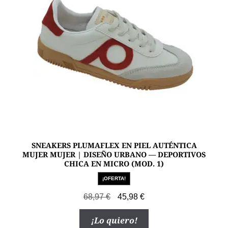
elegir
en
la
página
de
producto
SNEAKERS PLUMAFLEX EN PIEL AUTÉNTICA
MUJER MUJER | DISEÑO URBANO — DEPORTIVOS
CHICA EN MICRO (MOD. 1)
¡OFERTA!
El
El
68,97
€
45,98
€
precio
precio
Este
¡Lo quiero!
original
actual
producto