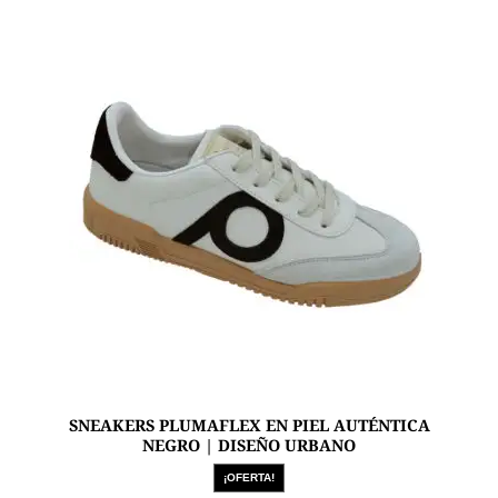
Las
opciones
se
pueden
elegir
en
la
página
de
producto
SNEAKERS PLUMAFLEX EN PIEL AUTÉNTICA
NEGRO | DISEÑO URBANO
¡OFERTA!