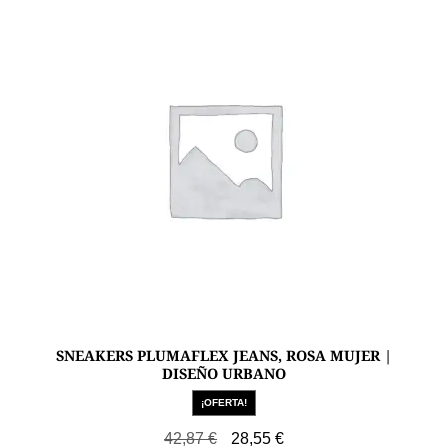
opciones
se
pueden
elegir
en
la
página
de
producto
SNEAKERS PLUMAFLEX JEANS, ROSA MUJER |
DISEÑO URBANO
¡OFERTA!
El
El
42,87
€
28,55
€