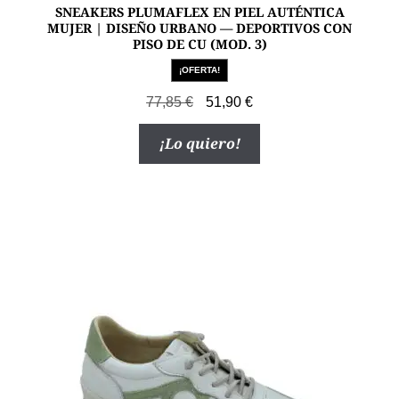
SNEAKERS PLUMAFLEX EN PIEL AUTÉNTICA
MUJER | DISEÑO URBANO — DEPORTIVOS CON
PISO DE CU (MOD. 3)
¡OFERTA!
El
El
77,85
€
51,90
€
precio
precio
Este
¡Lo quiero!
original
actual
producto
era:
es:
tiene
77,85 €.
51,90 €.
múltiples
variantes.
Las
opciones
se
pueden
elegir
en
la