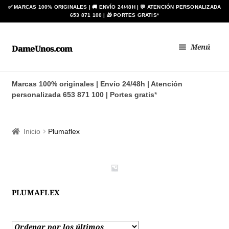
Ir
Ir
Menú
DameUnos.com
a
al
la
contenido
Zapatos BAY
navegación
Marcas 100% originales | Envío 24/48h | Atención
personalizada 653 871 100 | Portes gratis
*
Botas ANÍBAL®
Zapato de Baile Regional
Inicio
Plumaflex
BLIMEY
Expan
HOMBRE
el
PLUMAFLEX
menú
Expan
MUJER
hijo
el