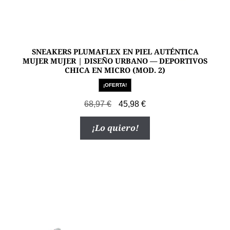
SNEAKERS PLUMAFLEX EN PIEL AUTÉNTICA
MUJER MUJER | DISEÑO URBANO — DEPORTIVOS
CHICA EN MICRO (MOD. 2)
¡OFERTA!
El
El
68,97
€
45,98
€
precio
precio
Este
¡Lo quiero!
original
actual
producto
era:
es:
tiene
68,97 €.
45,98 €.
múltiples
variantes.
Las
opciones
se
pueden