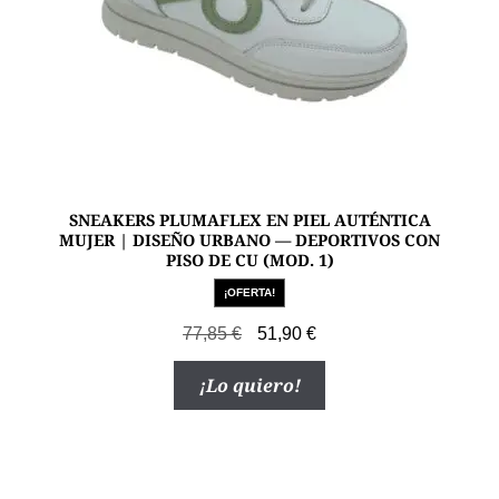
página
de
producto
SNEAKERS PLUMAFLEX EN PIEL AUTÉNTICA
MUJER | DISEÑO URBANO — DEPORTIVOS CON
PISO DE CU (MOD. 1)
¡OFERTA!
El
El
77,85
€
51,90
€
precio
precio
Este
¡Lo quiero!
original
actual
producto
era:
es:
tiene
77,85 €.
51,90 €.
múltiples
variantes.