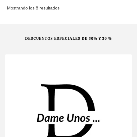
Ordenado
Mostrando los 8 resultados
por
los
últimos
DESCUENTOS ESPECIALES DE 50% Y 30 %