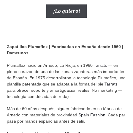
precio
precio
Este
¡Lo quiero!
original
actual
producto
era:
es:
tiene
42,87 €.
28,55 €.
múltiples
variantes.
Las
Zapatillas Plumaflex | Fabricadas en España desde 1960 |
opciones
Dameunos
se
Plumaflex nació en Arnedo, La Rioja, en 1960
Tarrats
— en
pueden
pleno corazón de una de las zonas zapateras más importantes
elegir
de España. En 1975 desarrollaron la tecnología Plumaflex, una
en
plantilla patentada que se adapta a la forma del pie
Tarrats
la
para ofrecer soporte y amortiguación reales. No marketing —
tecnología con décadas de rodaje.
página
de
Más de 60 años después, siguen fabricando en su fábrica de
producto
Arnedo con materiales de proximidad
Spain Fashion
. Cada par
pasa por manos españolas antes de salir.