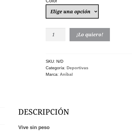
Color
Deportivas
¡Lo quiero!
Aníbal®
Alta
Montaña
|
SKU:
N/D
Categoría:
Deportivas
Ultraligera
Marca:
Aníbal
y
Agarre
Extremo
Hombre
|
DESCRIPCIÓN
Hecha
en
Vive sin peso
Europa