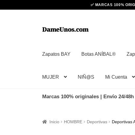
Ir
Ir
DameUnos.com
a
al
la
contenido
navegación
Zapatos BAY
Botas ANÍBAL®
Zap
MUJER
NIÑ@S
Mi Cuenta
Marcas 100% originales | Envío 24/48h 
Inicio
HOMBRE
Deportivas
Deportivas 