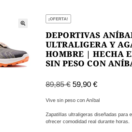
¡OFERTA!
DEPORTIVAS ANÍBA
ULTRALIGERA Y A
HOMBRE | HECHA E
SIN PESO CON ANÍB
El
El
89,85
€
59,90
€
precio
precio
Vive sin peso con Aníbal
original
actual
Zapatillas ultraligeras diseñadas para 
era:
es:
ofrecer comodidad real durante horas.
89,85 €.
59,90 €.