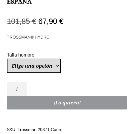
ESPAÑA
El
El
101,85
€
67,90
€
precio
precio
TROSSMAN® HYDRO
original
actual
era:
es:
Talla hombre
101,85 €.
67,90 €.
Trossman
Derby
Nobuck
¡Lo quiero!
Hidrofugado
Cuero
|
SKU:
Trossman 20371 Cuero
Hombre