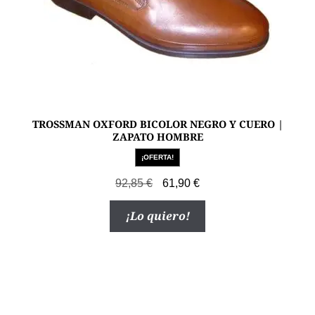
de
producto
TROSSMAN OXFORD BICOLOR NEGRO Y CUERO |
ZAPATO HOMBRE
¡OFERTA!
El
El
92,85
€
61,90
€
precio
precio
Este
¡Lo quiero!
original
actual
producto
era:
es:
tiene
92,85 €.
61,90 €.
múltiples
variantes.
Las
opciones