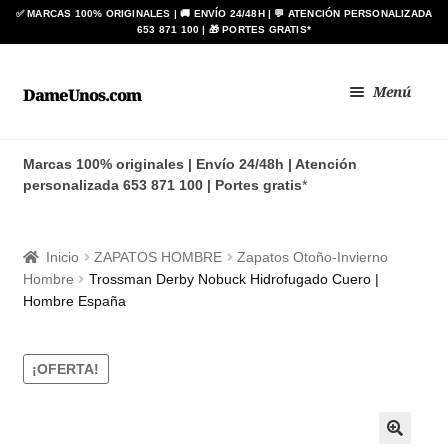
Ir
Ir
Menú
DameUnos.com
a
al
la
contenido
Zapatos BAY
navegación
Marcas 100% originales | Envío 24/48h | Atención
personalizada 653 871 100 | Portes gratis
*
Botas ANÍBAL®
Zapato de Baile Regional
Inicio
ZAPATOS HOMBRE
Zapatos Otoño-Invierno
Hombre
Trossman Derby Nobuck Hidrofugado Cuero |
BLIMEY
Hombre España
Expan
HOMBRE
el
¡OFERTA!
menú
Expan
MUJER
hijo
el