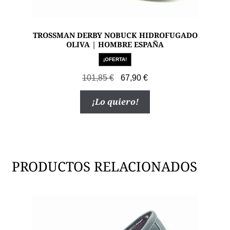
TROSSMAN DERBY NOBUCK HIDROFUGADO
OLIVA | HOMBRE ESPAÑA
¡OFERTA!
El
El
101,85
€
67,90
€
precio
precio
Este
¡Lo quiero!
original
actual
producto
era:
es:
tiene
101,85 €.
67,90 €.
múltiples
variantes.
Las
PRODUCTOS RELACIONADOS
opciones
se
pueden
elegir
en