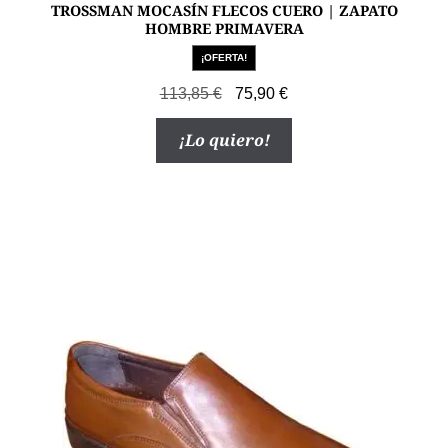
TROSSMAN MOCASÍN FLECOS CUERO | ZAPATO
HOMBRE PRIMAVERA
¡OFERTA!
El
El
113,85
€
75,90
€
precio
precio
Este
¡Lo quiero!
original
actual
producto
era:
es:
tiene
113,85 €.
75,90 €.
múltiples
variantes.
Las
opciones
se
pueden
elegir
en
la
página