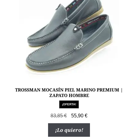
la
página
de
producto
TROSSMAN MOCASÍN PIEL MARINO PREMIUM |
ZAPATO HOMBRE
¡OFERTA!
El
El
83,85
€
55,90
€
precio
precio
Este
¡Lo quiero!
original
actual
producto