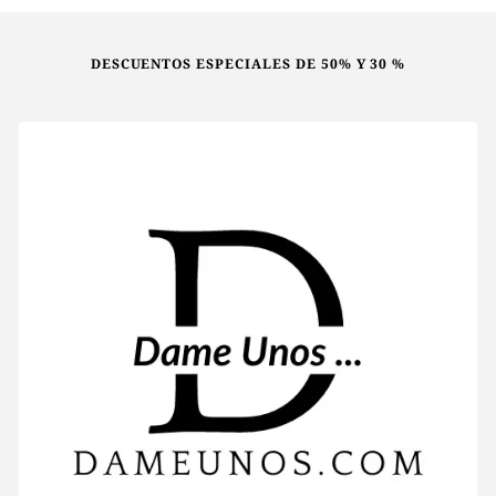
se
pueden
DESCUENTOS ESPECIALES DE 50% Y 30 %
elegir
en
la
página
de
producto