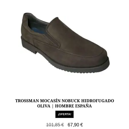
TROSSMAN MOCASÍN NOBUCK HIDROFUGADO
OLIVA | HOMBRE ESPAÑA
¡OFERTA!
El
El
101,85
€
67,90
€