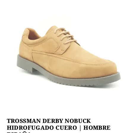
menú
NIÑ@S
hijo
Expan
Mi Cuenta
el
menú
hijo
TROSSMAN DERBY NOBUCK
HIDROFUGADO CUERO | HOMBRE