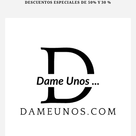
DESCUENTOS ESPECIALES DE 50% Y 30 %
elegir
en
la
página
de
producto