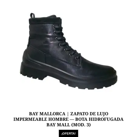
Las
opciones
se
pueden
elegir
en
la
página
de
producto
BAY MALLORCA | ZAPATO DE LUJO
IMPERMEABLE HOMBRE — BOTA HIDROFUGADA
BAY MALL (MOD. 3)
¡OFERTA!