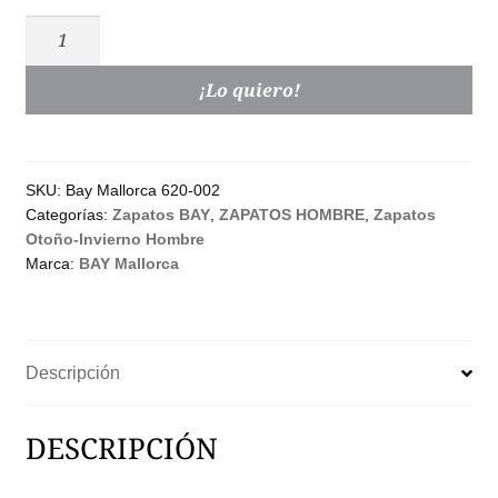
BAY
Mallorca
Derby
¡Lo quiero!
Impermeable
Hombre
|
SKU:
Bay Mallorca 620-002
Negro
Categorías:
Zapatos BAY
,
ZAPATOS HOMBRE
,
Zapatos
y
Otoño-Invierno Hombre
Marrón
Marca:
BAY Mallorca
cantidad
Descripción
DESCRIPCIÓN