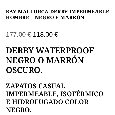
BAY MALLORCA DERBY IMPERMEABLE
HOMBRE | NEGRO Y MARRÓN
El
El
177,00
€
118,00
€
precio
precio
DERBY WATERPROOF
original
actual
NEGRO O MARRÓN
era:
es:
OSCURO.
177,00 €.
118,00 €.
ZAPATOS CASUAL
IMPERMEABLE, ISOTÉRMICO
E HIDROFUGADO COLOR
NEGRO.