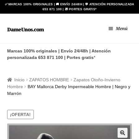
Ir
Ir
Menú
DameUnos.com
a
al
la
contenido
Zapatos BAY
navegación
Marcas 100% originales | Envío 24/48h | Atención
personalizada 653 871 100 | Portes gratis
*
Botas ANÍBAL®
Zapato de Baile Regional
Inicio
ZAPATOS HOMBRE
Zapatos Otoño-Invierno
Hombre
BAY Mallorca Derby Impermeable Hombre | Negro y
BLIMEY
Marrón
Expan
HOMBRE
el
¡OFERTA!
menú
Expan
MUJER
hijo
el