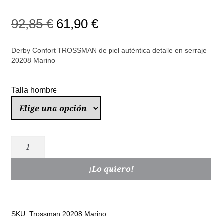
El
El
92,85
€
61,90
€
precio
precio
Derby Confort TROSSMAN de piel auténtica detalle en serraje
original
actual
20208 Marino
era:
es:
Talla hombre
92,85 €.
61,90 €.
Trossman
Derby
Confort
¡Lo quiero!
Piel
Serraje
Marino
SKU:
Trossman 20208 Marino
|