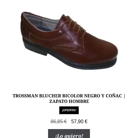
pueden
elegir
en
la
página
de
producto
TROSSMAN BLUCHER BICOLOR NEGRO Y COÑAC |
ZAPATO HOMBRE
¡OFERTA!
El
El
86,85
€
57,90
€
precio
precio
Este
¡Lo quiero!
original
actual