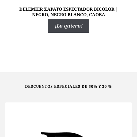
DELEMIER ZAPATO ESPECTADOR BICOLOR |
NEGRO, NEGRO-BLANCO, CAOBA
Este
¡Lo quiero!
producto
tiene
múltiples
variantes.
Las
opciones
se
pueden
DESCUENTOS ESPECIALES DE 50% Y 30 %
elegir
en
la
página
de
producto