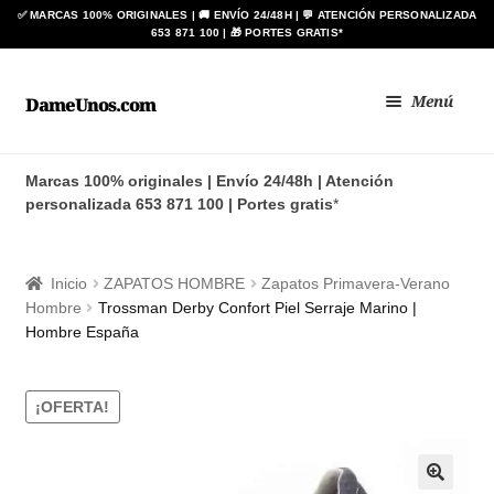
Ir
Ir
Menú
DameUnos.com
a
al
la
contenido
Zapatos BAY
navegación
Marcas 100% originales | Envío 24/48h | Atención
personalizada 653 871 100 | Portes gratis
*
Botas ANÍBAL®
Zapato de Baile Regional
Inicio
ZAPATOS HOMBRE
Zapatos Primavera-Verano
Hombre
Trossman Derby Confort Piel Serraje Marino |
BLIMEY
Hombre España
Expan
HOMBRE
el
¡OFERTA!
menú
Expan
MUJER
hijo
el