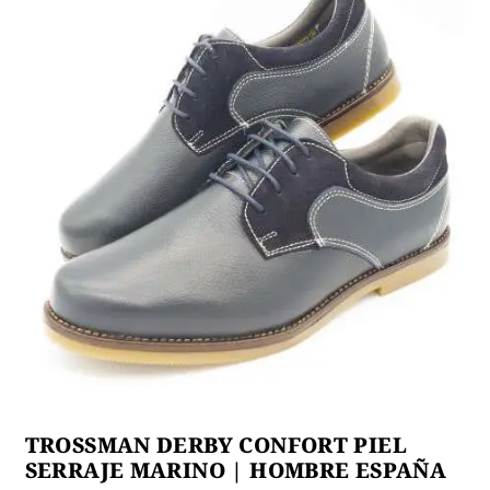
menú
NIÑ@S
hijo
Expan
Mi Cuenta
el
menú
hijo
TROSSMAN DERBY CONFORT PIEL
SERRAJE MARINO | HOMBRE ESPAÑA