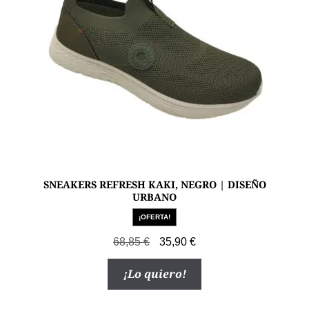
en
la
página
de
producto
SNEAKERS REFRESH KAKI, NEGRO | DISEÑO
URBANO
¡OFERTA!
El
El
68,85
€
35,90
€
precio
precio
Este
¡Lo quiero!
original
actual
producto
era:
es:
tiene