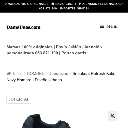
Ir
Ir
Menú
DameUnos.com
a
al
la
contenido
Zapatos BAY
navegación
Marcas 100% originales | Envío 24/48h | Atención
personalizada 653 871 100 | Portes gratis
*
Botas ANÍBAL®
Zapato de Baile Regional
Inicio
HOMBRE
Deportivas
Sneakers Refresh Kaki,
Navy Hombre | Diseño Urbano
BLIMEY
Expan
¡OFERTA!
HOMBRE
el
menú
Expan
MUJER
hijo
el