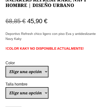
HOMBRE | DISEÑO URBANO
El
El
68,85
€
45,90
€
precio
precio
Deportivo Refresh chico ligero con piso Eva y antideslizante
original
actual
Navy Kaky
era:
es:
!COLOR KAKY NO DISPONIBLE ACTUALMENTE!
68,85 €.
45,90 €.
Color
Talla hombre