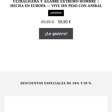
ULTRALIGERA Y AGARRE EXTREMO HOMBRE |
HECHA EN EUROPA — VIVE SIN PESO CON ANÍBAL
¡OFERTA!
El
El
89,85
€
59,90
€
precio
precio
Este
¡Lo quiero!
original
actual
producto
era:
es:
tiene
89,85 €.
59,90 €.
múltiples
variantes.
Las
opciones
se
pueden
DESCUENTOS ESPECIALES DE 50% Y 30 %
elegir
en
la
página