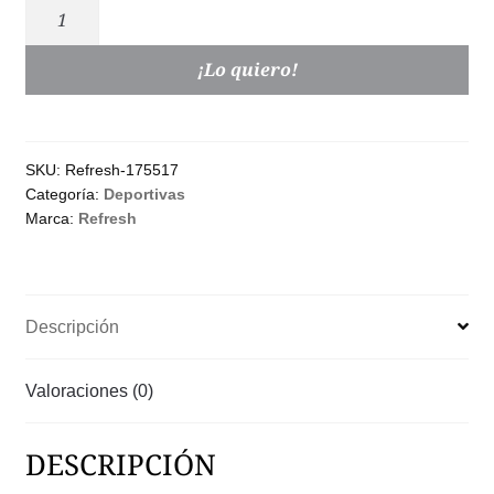
Sneakers
Refresh
Kaki,
¡Lo quiero!
Navy
Hombre
|
SKU:
Refresh-175517
Diseño
Categoría:
Deportivas
Urbano
Marca:
Refresh
cantidad
Descripción
Valoraciones (0)
DESCRIPCIÓN