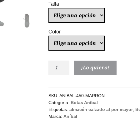
73,00 €
Talla
Color
Botas
¡Lo quiero!
Aníbal®
Nobuck
Suela
Tacos
SKU:
ANIBAL-450-MARRON
Categoría:
Botas Aníbal
Mod.
Etiquetas:
almacén calzado al por mayor
,
Bo
450
Marca:
Aníbal
Gris
Marrón
cantidad