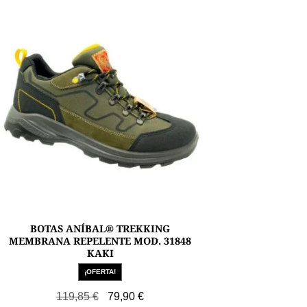
BOTAS ANÍBAL® TREKKING
MEMBRANA REPELENTE MOD. 31848
KAKI
¡OFERTA!
El
El
119,85
€
79,90
€