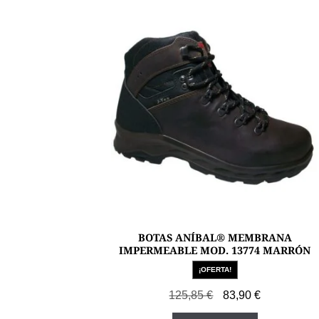
BOTAS ANÍBAL® MEMBRANA
IMPERMEABLE MOD. 13774 MARRÓN
¡OFERTA!
El
El
125,85
€
83,90
€
precio
precio