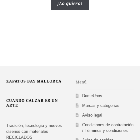
Este
¡Lo quiero!
original
actual
producto
era:
es:
tiene
173,97 €.
115,98 €.
múltiples
variantes.
Las
opciones
se
pueden
elegir
en
la
ZAPATOS BAY MALLORCA
Menú
página
de
DameUnos
producto
CUANDO CALZAR ES UN
ARTE
Marcas y categorías
Aviso legal
Condiciones de contratación
Tradición, tecnología y nuevos
/ Términos y condiciones
diseños con materiales
RECICLADOS