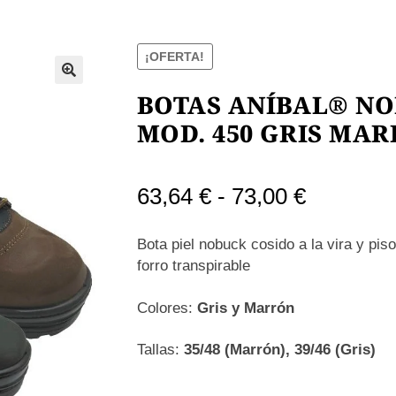
¡OFERTA!
BOTAS ANÍBAL® NO
MOD. 450 GRIS MA
Rango
63,64
€
-
73,00
€
de
Bota piel nobuck cosido a la vira y pis
precios:
forro transpirable
desde
Colores:
Gris y Marrón
63,64 €
Tallas:
35/48 (Marrón), 39/46 (Gris)
hasta