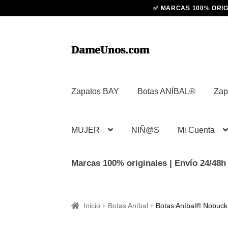
Ir
Ir
DameUnos.com
a
al
la
contenido
navegación
Zapatos BAY
Botas ANÍBAL®
Zap
MUJER
NIÑ@S
Mi Cuenta
Marcas 100% originales | Envío 24/48h 
Inicio
Botas Aníbal
Botas Aníbal® Nobuck