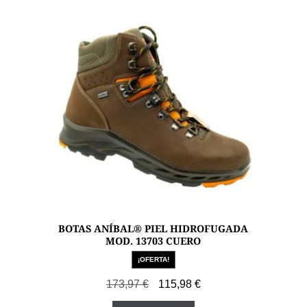
BOTAS ANÍBAL® PIEL HIDROFUGADA
MOD. 13703 CUERO
¡OFERTA!
El
El
173,97
€
115,98
€
precio
precio