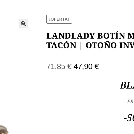
¡OFERTA!
LANDLADY BOTÍN 
TACÓN | OTOÑO IN
El
El
71,85
€
47,90
€
precio
precio
BL
original
actual
era:
es:
FR
71,85 €.
47,90 €.
-5