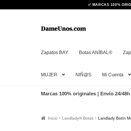
Ir
Ir
DameUnos.com
a
al
la
contenido
navegación
Zapatos BAY
Botas ANÍBAL®
Zap
MUJER
NIÑ@S
Mi Cuenta
Marcas 100% originales | Envío 24/48h 
Inicio
Landlady® Botas
Landlady Botín Mu