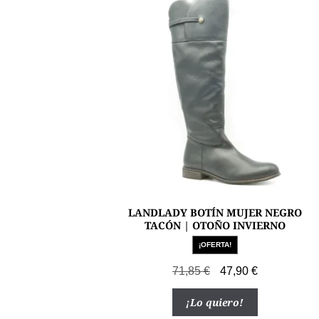
LANDLADY BOTÍN MUJER NEGRO
TACÓN | OTOÑO INVIERNO
¡OFERTA!
El
El
71,85
€
47,90
€
precio
precio
Este
¡Lo quiero!
original
actual
producto