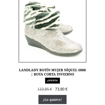
LANDLADY BOTÍN MUJER NÍQUEL 6888
| BOTA CORTA INVIERNO
¡OFERTA!
El
El
110,85
€
73,90
€
precio
precio
Este
¡Lo quiero!
original
actual
producto