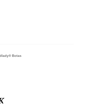
dlady® Botas
K