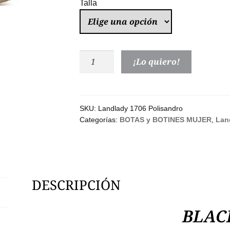
Talla
Landlady
¡Lo quiero!
Botín
Mujer
Polisandro
Tacón
SKU:
Landlady 1706 Polisandro
Categorías:
BOTAS y BOTINES MUJER
,
Lan
|
Otoño
Invierno
cantidad
DESCRIPCIÓN
BLAC