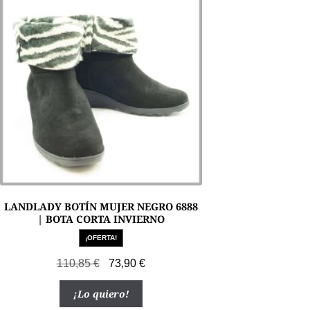
LANDLADY BOTÍN MUJER NEGRO 6888
| BOTA CORTA INVIERNO
¡OFERTA!
El
El
110,85
€
73,90
€
precio
precio
Este
¡Lo quiero!
original
actual
producto