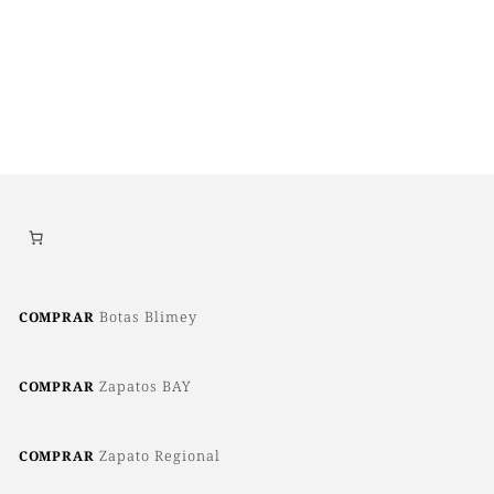
era:
es:
tiene
110,85 €.
73,90 €.
múltiples
variantes.
Las
opciones
se
pueden
elegir
en
la
página
de
producto
Botas Blimey
COMPRAR
Zapatos BAY
COMPRAR
Zapato Regional
COMPRAR