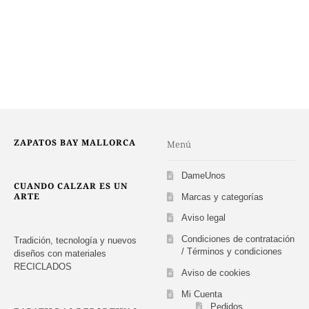
era:
es:
tiene
110,85 €.
73,90 €.
múltiples
variantes.
Las
opciones
se
pueden
elegir
en
ZAPATOS BAY MALLORCA
Menú
la
página
de
DameUnos
CUANDO CALZAR ES UN
producto
ARTE
Marcas y categorías
Aviso legal
Condiciones de contratación
Tradición, tecnología y nuevos
/ Términos y condiciones
diseños con materiales
RECICLADOS
Aviso de cookies
Mi Cuenta
Pedidos