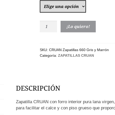
Zapatilla
¡Lo quiero!
Casa
Cruan
660
Cuadros
SKU:
CRUAN Zapatillas 660 Gris y Marrón
Categoría:
ZAPATILLAS CRUAN
Gris
y
Marrón
|
Lana
DESCRIPCIÓN
Virgen
cantidad
Zapatilla CRUAN con forro interior pura lana virgen
para facilitar el calce y con piso grueso que proporc