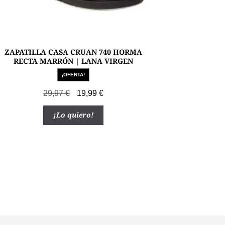
ZAPATILLA CASA CRUAN 740 HORMA
RECTA MARRÓN | LANA VIRGEN
¡OFERTA!
El
El
29,97
€
19,99
€
precio
precio
Este
¡Lo quiero!
original
actual
producto
era:
es:
tiene
29,97 €.
19,99 €.
múltiples
variantes.
Las
opciones
se
pueden
elegir
en