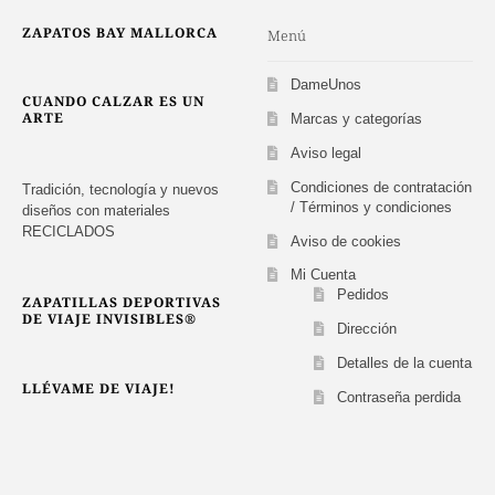
la
ZAPATOS BAY MALLORCA
Menú
página
de
DameUnos
producto
CUANDO CALZAR ES UN
ARTE
Marcas y categorías
Aviso legal
Condiciones de contratación
Tradición, tecnología y nuevos
/ Términos y condiciones
diseños con materiales
RECICLADOS
Aviso de cookies
Mi Cuenta
Pedidos
ZAPATILLAS DEPORTIVAS
DE VIAJE INVISIBLES®
Dirección
Detalles de la cuenta
LLÉVAME DE VIAJE!
Contraseña perdida