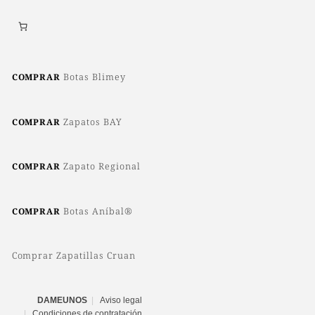
la
página
de
producto
Botas Blimey
COMPRAR
Zapatos BAY
COMPRAR
Zapato Regional
COMPRAR
Botas Aníbal®
COMPRAR
Comprar Zapatillas Cruan
DAMEUNOS
Aviso legal
Condiciones de contratación