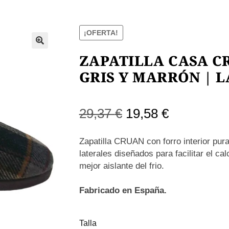
¡OFERTA!
ZAPATILLA CASA C
GRIS Y MARRÓN | 
El
El
29,37
€
19,58
€
precio
precio
Zapatilla CRUAN con forro interior pura
original
actual
laterales diseñados para facilitar el c
mejor aislante del frio.
era:
es:
29,37 €.
19,58 €.
Fabricado en España.
Talla