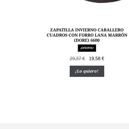
ZAPATILLA INVIERNO CABALLERO
CUADROS CON FORRO LANA MARRÓN
(DORE) 6600
¡OFERTA!
El
El
29,37
€
19,58
€
precio
precio
Este
¡Lo quiero!
original
actual
producto
era:
es:
tiene
29,37 €.
19,58 €.
múltiples
variantes.
Las
opciones
se
pueden
elegir