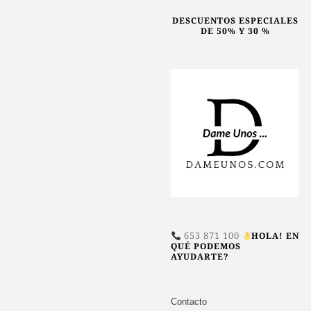
en
DESCUENTOS ESPECIALES
la
DE 50% Y 30 %
página
de
producto
653 871 100
HOLA! EN
QUÉ PODEMOS
AYUDARTE?
Contacto