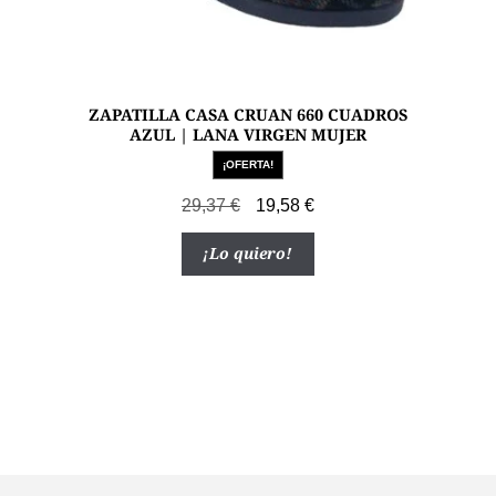
ZAPATILLA CASA CRUAN 660 CUADROS
AZUL | LANA VIRGEN MUJER
¡OFERTA!
El
El
29,37
€
19,58
€
precio
precio
Este
¡Lo quiero!
original
actual
producto
era:
es:
tiene
29,37 €.
19,58 €.
múltiples
variantes.
Las
opciones
se
pueden
elegir
en