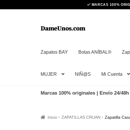
Ir
Ir
DameUnos.com
a
al
la
contenido
navegación
Zapatos BAY
Botas ANÍBAL®
Zap
MUJER
NIÑ@S
Mi Cuenta
Marcas 100% originales | Envío 24/48h 
Inicio
ZAPATILLAS CRUAN
Zapatilla Cas