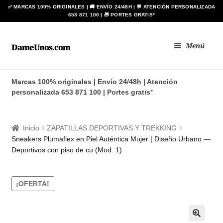
Ir
Ir
Menú
DameUnos.com
a
al
la
contenido
Zapatos BAY
navegación
Marcas 100% originales | Envío 24/48h | Atención
personalizada 653 871 100 | Portes gratis
*
Botas ANÍBAL®
Zapato de Baile Regional
Inicio
ZAPATILLAS DEPORTIVAS Y TREKKING
Sneakers Plumaflex en Piel Auténtica Mujer | Diseño Urbano —
BLIMEY
Deportivos con piso de cu (Mod. 1)
Expan
HOMBRE
el
¡OFERTA!
menú
Expan
MUJER
hijo
el