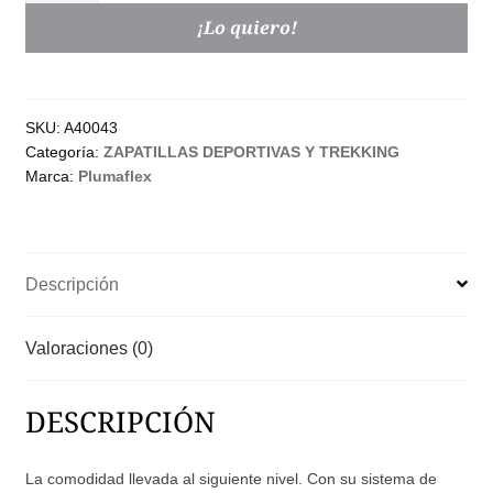
en
¡Lo quiero!
Piel
Auténtica
Mujer
SKU:
A40043
|
Categoría:
ZAPATILLAS DEPORTIVAS Y TREKKING
Diseño
Marca:
Plumaflex
Urbano
—
Deportivos
con
Descripción
piso
de
Valoraciones (0)
cu
(Mod.
1)
DESCRIPCIÓN
cantidad
La comodidad llevada al siguiente nivel. Con su sistema de