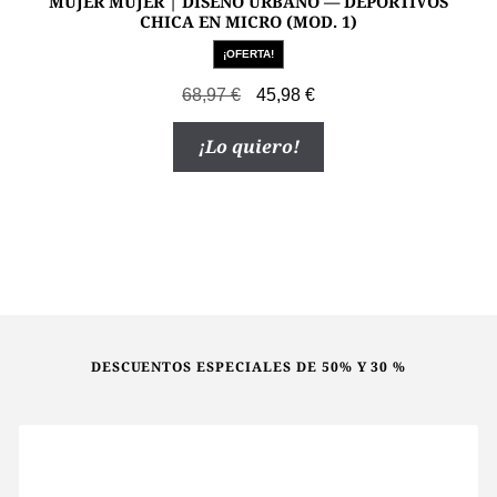
MUJER MUJER | DISEÑO URBANO — DEPORTIVOS
CHICA EN MICRO (MOD. 1)
¡OFERTA!
El
El
68,97
€
45,98
€
precio
precio
Este
¡Lo quiero!
original
actual
producto
era:
es:
tiene
68,97 €.
45,98 €.
múltiples
variantes.
Las
opciones
se
pueden
DESCUENTOS ESPECIALES DE 50% Y 30 %
elegir
en
la
página
de