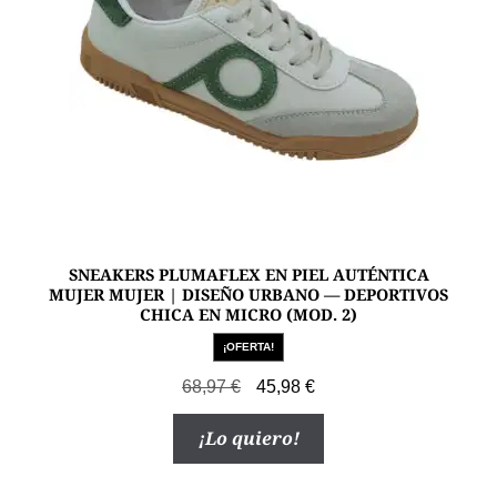
en
la
página
de
producto
SNEAKERS PLUMAFLEX EN PIEL AUTÉNTICA
MUJER MUJER | DISEÑO URBANO — DEPORTIVOS
CHICA EN MICRO (MOD. 2)
¡OFERTA!
El
El
68,97
€
45,98
€
precio
precio
Este
¡Lo quiero!
original
actual
producto
era:
es:
tiene
68,97 €.
45,98 €.