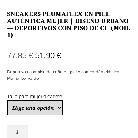
SNEAKERS PLUMAFLEX EN PIEL
AUTÉNTICA MUJER | DISEÑO URBANO
— DEPORTIVOS CON PISO DE CU (MOD.
1)
El
El
77,85
€
51,90
€
precio
precio
Deportivos con piso de cuña en piel y con cordón elástico
original
actual
Plumaflex Verde
era:
es:
Talla para mujer o cadete
77,85 €.
51,90 €.
Sneakers
Plumaflex