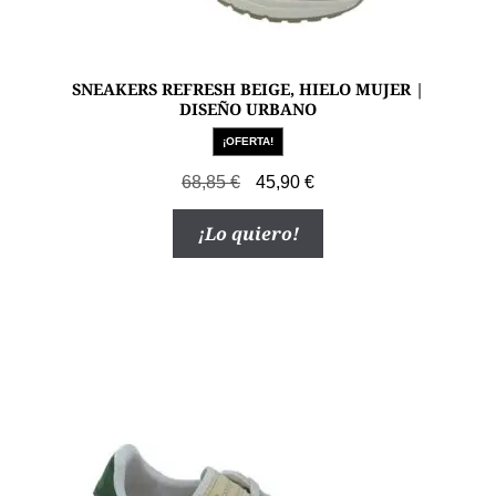
SNEAKERS REFRESH BEIGE, HIELO MUJER |
DISEÑO URBANO
¡OFERTA!
El
El
68,85
€
45,90
€
precio
precio
Este
¡Lo quiero!
original
actual
producto
era:
es:
tiene
68,85 €.
45,90 €.
múltiples
variantes.
Las
opciones
se
pueden
elegir