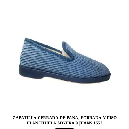
variantes.
Las
opciones
se
pueden
elegir
en
la
página
de
producto
ZAPATILLA CERRADA DE PANA, FORRADA Y PISO
PLANCHUELA SEGURA® JEANS 1552