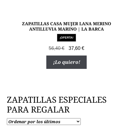
ZAPATILLAS CASA MUJER LANA MERINO
ANTILLUVIA MARINO | LA BARCA
¡OFERTA!
El
El
56,40
€
37,60
€
precio
precio
Este
¡Lo quiero!
original
actual
producto
era:
es:
tiene
56,40 €.
37,60 €.
múltiples
variantes.
Las
ZAPATILLAS ESPECIALES
opciones
PARA REGALAR
se
pueden
elegir