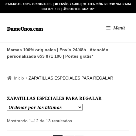
Ir
Ir
Menú
DameUnos.com
a
al
la
contenido
Zapatos BAY
navegación
Marcas 100% originales | Envío 24/48h | Atención
personalizada 653 871 100 | Portes gratis
*
Botas ANÍBAL®
Zapato de Baile Regional
Inicio
ZAPATILLAS ESPECIALES PARA REGALAR
BLIMEY
ZAPATILLAS ESPECIALES PARA REGALAR
Expan
HOMBRE
el
menú
Expan
Ordenado
Mostrando 1–12 de 13 resultados
MUJER
por
hijo
el
los