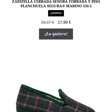
ZAPATILLA CERRADA SEÑORA FORRADA Y PISO
PLANCHUELA SEGURA® MARINO 556-1
¡OFERTA!
El
El
26,97
€
17,99
€
precio
precio
Este
¡Lo quiero!
original
actual
producto
era:
es:
tiene
26,97 €.
17,99 €.
múltiples
variantes.
Las
opciones
se
pueden
elegir
en
la
página