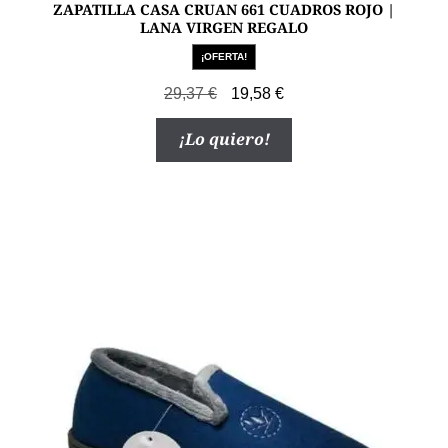
ZAPATILLA CASA CRUAN 661 CUADROS ROJO |
LANA VIRGEN REGALO
¡OFERTA!
El
El
29,37
€
19,58
€
precio
precio
Este
¡Lo quiero!
original
actual
producto
era:
es:
tiene
29,37 €.
19,58 €.
múltiples
variantes.
Las
opciones
se
pueden
elegir
en
la
página