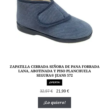
elegir
en
la
página
de
producto
ZAPATILLA CERRADA SEÑORA DE PANA FORRADA
LANA, ABOTINADA Y PISO PLANCHUELA
SEGURA® JEANS 572
¡OFERTA!
El
El
32,97
€
21,99
€
precio
precio
Este
¡Lo quiero!
original
actual
producto