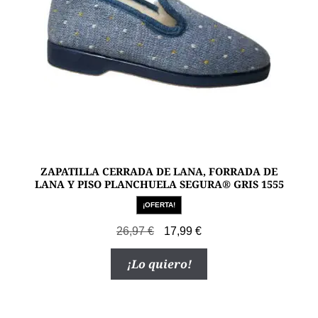
la
página
de
producto
ZAPATILLA CERRADA DE LANA, FORRADA DE
LANA Y PISO PLANCHUELA SEGURA® GRIS 1555
¡OFERTA!
El
El
26,97
€
17,99
€
precio
precio
Este
¡Lo quiero!
original
actual
producto
era:
es:
tiene
26,97 €.
17,99 €.
múltiples