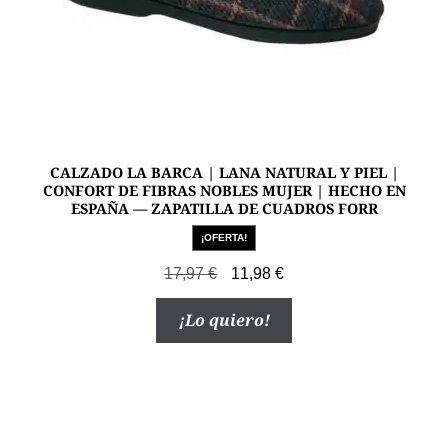
de
producto
CALZADO LA BARCA | LANA NATURAL Y PIEL |
CONFORT DE FIBRAS NOBLES MUJER | HECHO EN
ESPAÑA — ZAPATILLA DE CUADROS FORR
¡OFERTA!
El
El
17,97
€
11,98
€
precio
precio
Este
¡Lo quiero!
original
actual
producto
era:
es:
tiene
17,97 €.
11,98 €.
múltiples
variantes.
Las