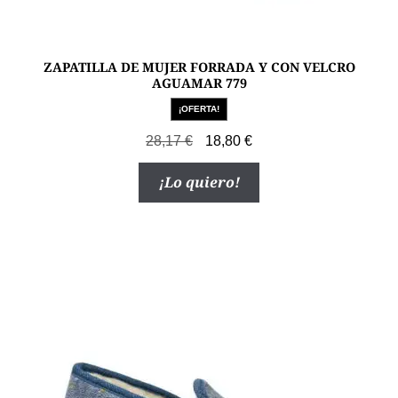
ZAPATILLA DE MUJER FORRADA Y CON VELCRO
AGUAMAR 779
¡OFERTA!
El
El
28,17
€
18,80
€
precio
precio
Este
¡Lo quiero!
original
actual
producto
era:
es:
tiene
28,17 €.
18,80 €.
múltiples
variantes.
Las
opciones
se
pueden
elegir
en