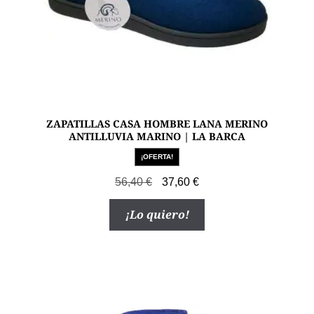
de
producto
ZAPATILLAS CASA HOMBRE LANA MERINO
ANTILLUVIA MARINO | LA BARCA
¡OFERTA!
El
El
56,40
€
37,60
€
precio
precio
Este
¡Lo quiero!
original
actual
producto
era:
es:
tiene
56,40 €.
37,60 €.
múltiples
variantes.
Las
opciones