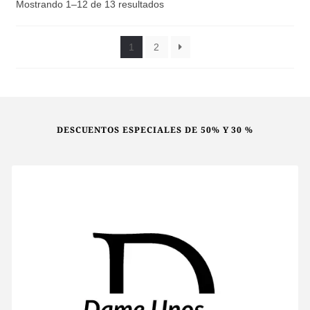
en
Ordenado
Mostrando 1–12 de 13 resultados
la
por
los
página
últimos
1
2
de
producto
DESCUENTOS ESPECIALES DE 50% Y 30 %