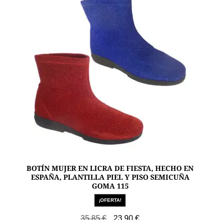
se
pueden
elegir
en
la
página
de
producto
BOTÍN MUJER EN LICRA DE FIESTA, HECHO EN
ESPAÑA, PLANTILLA PIEL Y PISO SEMICUÑA
GOMA 115
¡OFERTA!
El
El
35,85
€
23,90
€