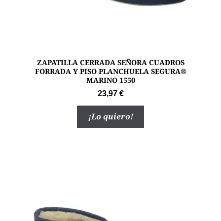
ZAPATILLA CERRADA SEÑORA CUADROS
FORRADA Y PISO PLANCHUELA SEGURA®
MARINO 1550
23,97
€
Este
¡Lo quiero!
producto
tiene
múltiples
variantes.
Las
opciones
se
pueden