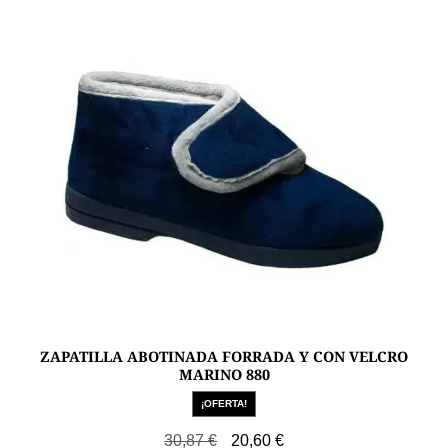
opciones
se
pueden
elegir
en
la
página
de
producto
ZAPATILLA ABOTINADA FORRADA Y CON VELCRO
MARINO 880
¡OFERTA!
El
El
30,87
€
20,60
€