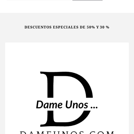
menú
NIÑ@S
hijo
Expan
Mi Cuenta
el
DESCUENTOS ESPECIALES DE 50% Y 30 %
menú
hijo