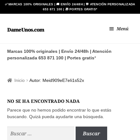
Ir
Ir
Menú
DameUnos.com
a
al
la
contenido
Zapatos BAY
navegación
Marcas 100% originales | Envío 24/48h | Atención
personalizada 653 871 100 | Portes gratis
*
Botas ANÍBAL®
Zapato de Baile Regional
Inicio
Autor: Meid909eE7eIi1s52x
BLIMEY
NO SE HA ENCONTRADO NADA
Expan
HOMBRE
Parece que no hemos podido encontrar lo que estás
el
buscando. Quizá pueda ayudarte una búsqueda.
menú
Expan
MUJER
Buscar:
hijo
el